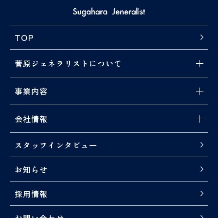
舶の運航を円滑に行う為の
の指導。
業務）
2. 船舶の安全運航に必要な
4. 上記各項目に必要な手
手引書・諸規程の策定とそ
TOP
配・打合せ・指導等に必要
の遵守指導に必要な検船活
な訪船・出張業務（全国）
動。
※社用車を運転して現地へ
3. 船舶のドッグ作業時等の
菅原ジェネラリストについて
行く場合があります。
際に行われる安全会議及び
その他の協議の場におい
- メッセージ
- 基本方針
て、主導的立場に立って自
事業内容
社職員とオペレーター（運
- 価値観
- 所有船舶
応募資格
航会社）との協議が円滑に
高卒以上
- 船舶の運送事業
- 船舶の貸渡し
行われる様に進行するこ
会社情報
と。
- 船舶の管理事業
- 船舶修理修繕
4. 船舶における人的物的事
- 概要
- 代表挨拶
必要なスキ
故、荷役トラブル等の発生
ワード・エクセルの基本操
スタッフインタビュー
ル
時の対応。
作
5. 上記各区項目に必要な手
海運業及びこれに類する分
配・打合せ・指導等に必要
お知らせ
野の経験・知識があれば優
な訪船・出張業務（全
遇します。
国）。※社用車を運転して
採用情報
現地へ行く場合がありま
す。
必要な免
お問い合わせ
普通自動車運転免許 必須