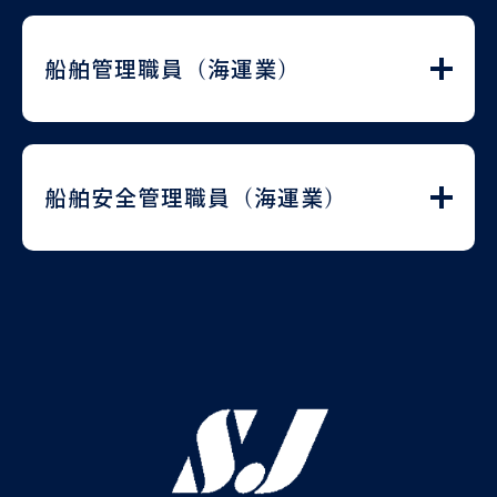
船舶管理職員（海運業）
募集職種
船舶安全管理職員（海運業）
船舶管理職員（海運業）
仕事内容
1. 船舶乗組員のリクルート
（募集活動）
募集職種
船舶安全管理職員（海運
2. 船員の乗下船管理等の人
業）
事労務
3. 船舶の運航管理（運航に
必要な船用品類の手配、船
員に対する運航に必要な事
仕事内容
項の指導、船舶への検船・
船舶の運航安全に係る指
ドック・修繕作業時の補
導・管理に係る業務一切。
助、オペレーター（運航会
1. 船舶乗組員（船員）に対
社）との打ち合わせ等の船
して安全運航に必要な事項